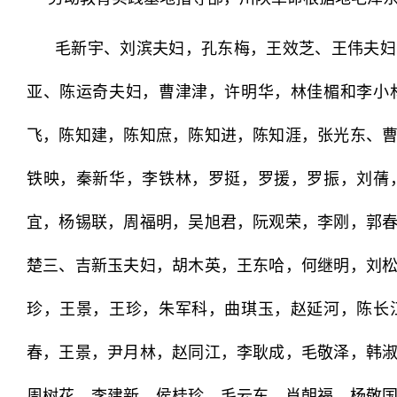
毛新宇、刘滨夫妇，孔东梅，王效芝、王伟夫妇
亚、陈运奇夫妇，曹津津，许明华，林佳楣和李小
飞，陈知建，陈知庶，陈知进，陈知涯，张光东、
铁映，秦新华，李铁林，罗挺，罗援，罗振，刘蒨
宜，杨锡联，周福明，吴旭君，阮观荣，李刚，郭
楚三、吉新玉夫妇，胡木英，王东哈，何继明，
刘
珍，王景，王珍，朱军科，曲琪玉，赵延河，陈长
春，王景，尹月林，赵同江，李耿成，毛敬泽，韩
周树花，李建新，侯桂珍，毛云东，肖朝福，杨敬