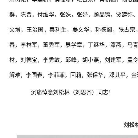
群，陈晋，付维华，张姝，张妤，顾品锷，贾建弥
文增，王治国，秦利生，姜文华，孙德阁，张占宗
春，李林军，董秀军，暴学章，丁继华，漆燕，马
材，刘德宝，李秀敏，邱峰，胡小燕，刘建军，
孟
解难，李国春，李菲菲，回莉，张保华，邓其平，金
沉痛悼念刘松林（刘思齐）同志！
刘松